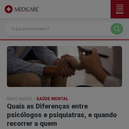
MENU
Ir para conteúdo principal
MAIS SAÚDE
/
SAÚDE MENTAL
Quais as Diferenças entre
psicólogos e psiquiatras, e quando
recorrer a quem