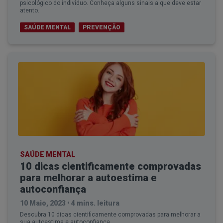
psicológico do indivíduo. Conheça alguns sinais a que deve estar
o diagnóstico de problemas emocionais e
atento.
comportamentais. Além disso, a atuação do
SAÚDE MENTAL
PREVENÇÃO
psicólogo também abrange campos como trabalho,
a educação, entre outros. Os psiquiatras possuem
uma formação médica e podem realizar avaliações
físicas e neurológicas, além de diagnosticar
transtornos mentais.
4. Abordagem Terapêutica
Os psicólogos baseiam-se principalmente na
terapia psicológica, utilizando diferentes
abordagens, como cognitivo-comportamental,
SAÚDE MENTAL
10 dicas cientificamente comprovadas
psicodinâmica ou humanista. Os psiquiatras podem
para melhorar a autoestima e
utilizar a terapia associada aprescrição de
autoconfiança
medicamentos e na gestão de condições
10 Maio, 2023
•
4 mins. leitura
psiquiátricas complexas.
Descubra 10 dicas cientificamente comprovadas para melhorar a
sua autoestima e autoconfiança.