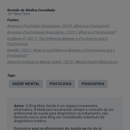
Psicologia e utilizam abordagens terapêuticas
Revisão de Médica Convidada:
para ajudar os pacientes a lidar com questões
Dr.ª Ana Torre
emocionais, comportamentais e cognitivas.
Fontes:
American Psychiatric Association. (2013). What is a Psychiatrist?
A terapia psicológica, ou psicoterapia, é uma
American Psychological Association. (2021). What is a Psychologist?
ferramenta central na prática dos psicólogos, e
Goldberg, D. (2017). The Difference Between a Psychiatrist and a
Psychologist.
pode ocorrer de forma individual, em grupo ou
WebMD. (2021). What Is the Difference Between a Psychologist and a
familiar.
Psychiatrist?
National Institute of Mental Health. (2019). Mental Health Medications.
Os psicólogos oferecem apoio emocional,
aconselhamento e orientação, sem prescreverem
Tags:
medicamentos.
SAÚDE MENTAL
PSICOLOGIA
PSIQUIATRIA
Aviso
: O Blog Mais Saúde é um espaço meramente
informativo. A Medicare recomenda sempre a consulta de um
profissional de saúde para diagnóstico ou tratamento, não
devendo nunca este Blog ser considerado substituto de
diagnóstico médico.
Encontre aqui profissionais de saúde perto de si
.