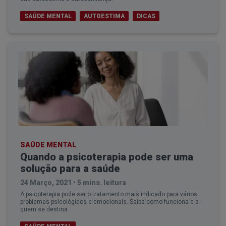
SAÚDE MENTAL
AUTOESTIMA
DICAS
WORKSHOP RELACIONADO
SAÚDE MENTAL
Quando a psicoterapia pode ser uma
solução para a saúde
Registe-se Grátis
24 Março, 2021
•
5 mins. leitura
e aprenda com os melhores
A psicoterapia pode ser o tratamento mais indicado para vários
na Maior Plataforma de Educação em
problemas psicológicos e emocionais. Saiba como funciona e a
quem se destina.
Saúde Mental & Bem-Estar
.