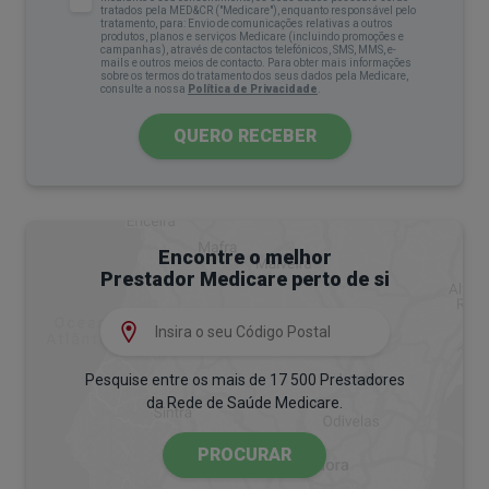
tratados pela MED&CR ("Medicare"), enquanto responsável pelo
Possuem um conhecimento aprofundado sobre a
tratamento, para: Envio de comunicações relativas a outros
produtos, planos e serviços Medicare (incluindo promoções e
neuroquímica, farmacologia e outros aspetos
campanhas), através de contactos telefónicos, SMS, MMS, e-
mails e outros meios de contacto. Para obter mais informações
sobre os termos do tratamento dos seus dados pela Medicare,
biológicos que influenciam a saúde mental.
consulte a nossa
Política de Privacidade
.
Os psiquiatras podem trabalhar em conjunto com
QUERO RECEBER
os psicólogos para fornecer um tratamento
abrangente aos pacientes, combinando
intervenções medicamentosas e terapêutica
como a psicoterapia.
Encontre o melhor
Prestador Medicare perto de si
Quais as diferenças chave entre
psicologia e psiquiatria?
Pesquise entre os mais de 17 500 Prestadores
Em resumo, as principais diferenças entre estas
da Rede de Saúde Medicare.
duas especialidades são
PROCURAR
1. Formação e Abordagem
Os psicólogos possuem formação académica em