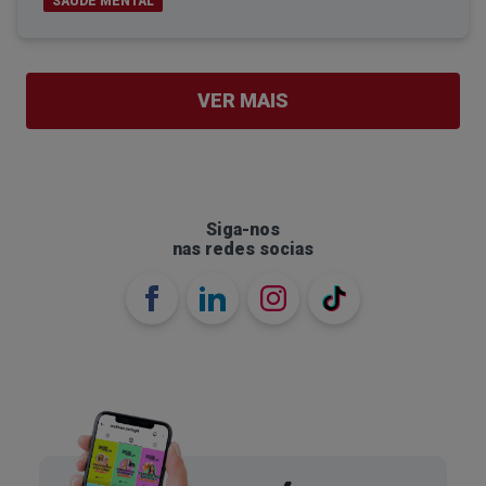
SAÚDE MENTAL
SAIBA MAIS
VER MAIS
As duas especialidades são
importantes para a gestão da saúde
mental do doente
Siga-nos
nas redes socias
Tanto a psicologia quanto a psiquiatria
desempenham papéis essenciais no cuidado da
saúde mental.
Os psicólogos trazem uma perspetiva
psicossocial, com foco em abordagens
terapêuticas e apoio emocional, enquanto os
psiquiatras fornecem conhecimentos médicos