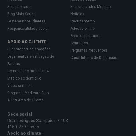
Seja prestador
Especialidades Médicas
Blog Mais Saúde
Notícias
Testemunhos Clientes
Recrutamento
Responsabilidade social
Adesão online
Área do prestador
APOIO AO CLIENTE
Contactos
Sugestões/Reclamações
Perguntas frequentes
Orçamentos e validação de
Canal Interno de Denúncias
Endometriose
Faturas
Como usar o meu Plano?
A
endometriose
é uma condição na qual o tecido
Médico ao domicílio
que reveste o útero cresce fora dele, causando
Vídeo-consulta
perdas de sangue irregulares, dores fortes e até
Programa Medicare Club
infertilidade. É uma das causas comuns de
APP & Área de Cliente
spotting e de outros distúrbios menstruais.
Sede social
Rua Rodrigues Sampaio n.º 103
1150-279 Lisboa
Doença inflamatória pélvica
Apoio ao cliente: