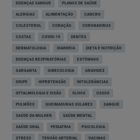
DOENÇAS SANGUE
PLANOS DE SAÚDE
médico para descartar problemas mais sérios.
ALERGIAS
ALIMENTAÇÃO
CANCRO
COLESTEROL
CORAÇÃO
CORONAVIRUS
Trauma ou irritação vaginal
As relações sexuais podem, em alguns casos,
COSTAS
COVID-19
DENTES
causar irritação nos tecidos sensíveis da vagina,
DERMATOLOGIA
DIARREIA
DIETA E NUTRIÇÃO
causando pequenas perdas de sangue que
DOENÇAS RESPIRATÓRIAS
ESTÔMAGO
podem ser confundidas com spotting. O uso de
GARGANTA
GINECOLOGIA
GRAVIDEZ
lubrificante pode ajudar a prevenir esta irritação.
GRIPE
HIPERTENSÃO
INTOLERÂNCIAS
Se ocorrer com frequência, consulte um
OFTALMOLOGIA E VISÃO
OLHOS
OSSOS
ginecologista, já que o sangramento ou dor após o
sexo podem ser sinais de certas condições de
PULMÕES
QUEIMADURAS SOLARES
SANGUE
saúde.
SAÚDE DA MULHER
SAÚDE MENTAL
SAÚDE ORAL
PEDIATRIA
PSICOLOGIA
Miomas ou pólipos
STRESS
TENSÃO ARTERIAL
VACINAS