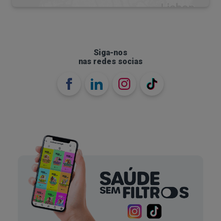
ectópica
.
Contracetivos hormonais
Siga-nos
O uso de contracetivos hormonais, como a pílula,
nas redes socias
implante contracetivo, adesivo ou injeção ou
dispositivo intrauterino (DIU), pode causar perdas
de sangue entre menstruações, nomeadamente,
nos primeiros três meses de uso, ou quando a
dosagem não é adequada. Isto acontece porque o
organismo precisa de se ajustar às mudanças
hormonais.
Ovulação
Durante a ovulação - a fase do
ciclo menstrual
na