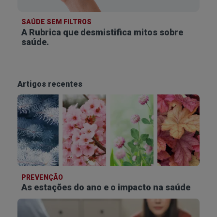
qual os ovários libertam o óvulo - pode ocorrer um
sangramento vaginal ligeiro.
SAÚDE SEM FILTROS
A Rubrica que desmistifica
mitos sobre
Este sangramento surge, normalmente, 14 dias
saúde.
antes da menstruação e pode ser acompanhado
por uma leve dor abdominal, inchaço, sensibilidade
mamária e aumento do muco cervical. O sangue
Artigos recentes
pode ser rosa ou vermelho e durar entre 1 a 2 dias.
Perimenopausa
O ciclo menstrual torna-se irregular e menos
previsível, à medida que se aproxima a
menopausa. Esta transição é chamada de
perimenopausa, também conhecida como pré-
PREVENÇÃO
As estações do ano e o impacto na saúde
menopausa.
Nesta fase, é comum que os períodos menstruais