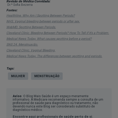
Revisão de Médica Convidada:
Dr.ª Sofia Bezerra
Fontes:
Healthline. Why Am I Spotting Between Periods?
NHS. Vaginal bleeding between periods or after sex.
WebMD. Spotting Between Periods.
Cleveland Clinic. Bleeding Between Periods? How To Tell if It’s a Problem.
Medical News Today. What causes spotting before a period?
SNS 24. Menstruação.
Spotting ou menstruação? Como
Cleveland Clinic. Vaginal Bleeding.
distinguir
Medical News Today. The differences between spotting and periods.
A principal diferença está na quantidade de
Tags:
sangue. Enquanto a menstruação apresenta um
MULHER
MENSTRUAÇÃO
fluxo sanguíneo significativo e contínuo durante
vários dias, o spotting carateriza-se por pequenas
Aviso
: O Blog Mais Saúde é um espaço meramente
manchas que não requerem o uso de pensos
informativo. A Medicare recomenda sempre a consulta de um
profissional de saúde para diagnóstico ou tratamento, não
higiénicos mais absorventes.
devendo nunca este Blog ser considerado substituto de
diagnóstico médico.
Além disso, o spotting pode ocorrer em qualquer
Encontre aqui profissionais de saúde perto de si
.