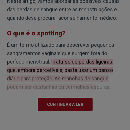
Neste artigo, vamos abordar as possíveis causas
das perdas de sangue entre as menstruações e
quando deve procurar aconselhamento médico.
O que é o spotting?
É um termo utilizado para descrever pequenos
sangramentos vaginais que surgem fora do
período menstrual.
Trata-se de perdas ligeiras,
que, embora percetíveis, basta usar um penso
diário para proteção. As manchas de sangue
podem ser castanhas ou vermelhas escuras.
Ainda que comum e geralmente inofensivo, o
CONTINUAR A LER
spotting, além de inconveniente, pode gerar
dúvidas, especialmente quando ocorre de forma
recorrente.