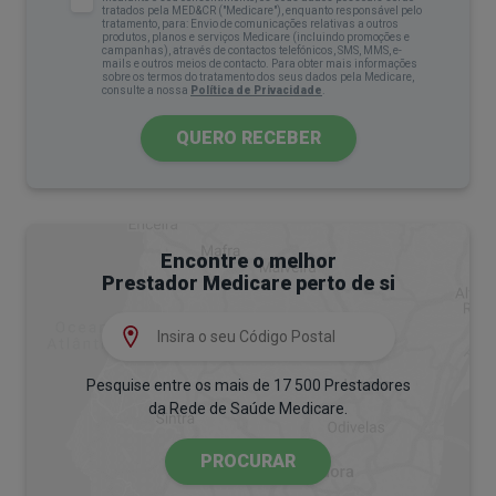
tratados pela MED&CR ("Medicare"), enquanto responsável pelo
Gravidez
tratamento, para: Envio de comunicações relativas a outros
produtos, planos e serviços Medicare (incluindo promoções e
campanhas), através de contactos telefónicos, SMS, MMS, e-
Perdas de sangue ligeiras podem ser um sinal
mails e outros meios de contacto. Para obter mais informações
sobre os termos do tratamento dos seus dados pela Medicare,
consulte a nossa
Política de Privacidade
.
precoce de gravidez, conhecido como
sangramento de implantação, que ocorre quando
QUERO RECEBER
o óvulo fertilizado se fixa no útero. Este
sangramento acontece cerca de 1 a 2 semanas
após a fertilização, por volta da altura em que a
menstruação seria esperada. Embora seja mais
Encontre o melhor
Prestador Medicare perto de si
leve que o fluxo menstrual, pode ser confundido
com a menstruação.
Ainda que durante o
primeiro trimestre da
Pesquise entre os mais de 17 500 Prestadores
gravidez
seja comum, deve procurar de imediato
da Rede de Saúde Medicare.
um médico, especialmente se o sangramento for
intenso ou sentir dor pélvica, pois estes sintomas
PROCURAR
podem indicar aborto espontâneo ou
gravidez