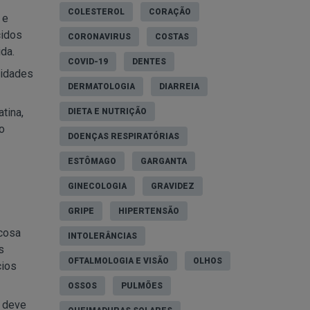
COLESTEROL
CORAÇÃO
 e
cidos
CORONAVIRUS
COSTAS
da.
COVID-19
DENTES
tidades
DERMATOLOGIA
DIARREIA
tina,
DIETA E NUTRIÇÃO
o
DOENÇAS RESPIRATÓRIAS
ESTÔMAGO
GARGANTA
GINECOLOGIA
GRAVIDEZ
GRIPE
HIPERTENSÃO
ucosa
INTOLERÂNCIAS
s
OFTALMOLOGIA E VISÃO
OLHOS
cios
OSSOS
PULMÕES
o deve