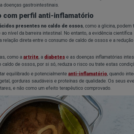
a doenças gastrointestinais.
 com perfil anti-inflamatório
ácidos presentes no caldo de ossos
, como a glicina, podem 
nível da barreira intestinal. No entanto, a evidência científica
a relação direta entre o consumo de caldo de ossos e a redução
ças, como a
artrite
, a
diabetes
e as doenças inflamatórias intest
caldo de ossos, por si só, reduza o risco ou trate estas condiç
tar equilibrado e potencialmente
anti-inflamatório
, quando int
getal, gorduras saudáveis e proteínas de qualidade. Os seus ev
res, e não como um efeito terapêutico comprovado.