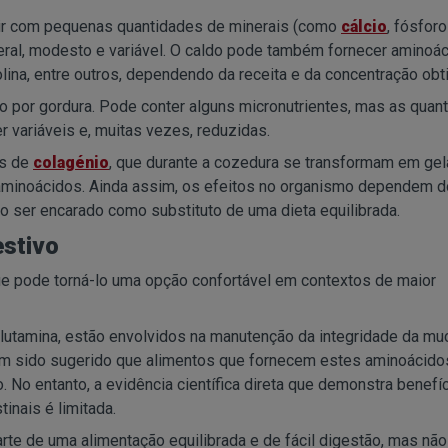
uir com pequenas quantidades de minerais (como
cálcio
, fósforo
 geral, modesto e variável. O caldo pode também fornecer aminoá
lina, entre outros, dependendo da receita e da concentração obti
 por gordura. Pode conter alguns micronutrientes, mas as quan
 variáveis e, muitas vezes, reduzidas.
as de
colagénio
, que durante a cozedura se transformam em gela
de aminoácidos. Ainda assim, os efeitos no organismo dependem d
o ser encarado como substituto de uma dieta equilibrada.
estivo
que pode torná-lo uma opção confortável em contextos de maior
lutamina, estão envolvidos na manutenção da integridade da m
, tem sido sugerido que alimentos que fornecem estes aminoácido
 No entanto, a evidência científica direta que demonstra benefí
inais é limitada.
rte de uma alimentação equilibrada e de fácil digestão, mas nã