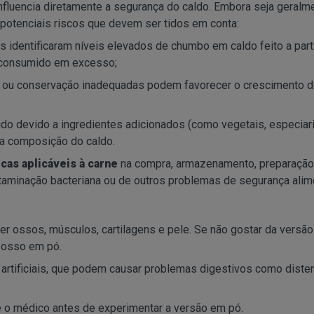
nfluencia diretamente a segurança do caldo. Embora seja geralm
potenciais riscos que devem ser tidos em conta:
 identificaram níveis elevados de chumbo em caldo feito a part
e consumido em excesso;
o ou conservação inadequadas podem favorecer o crescimento 
do devido a ingredientes adicionados (como vegetais, especiar
 a composição do caldo.
cas aplicáveis à carne
na compra, armazenamento, preparação
taminação bacteriana ou de outros problemas de segurança alime
ecer ossos, músculos, cartilagens e pele. Se não gostar da versã
e osso em pó.
artificiais, que podem causar problemas digestivos como diste
 o médico antes de experimentar a versão em pó.