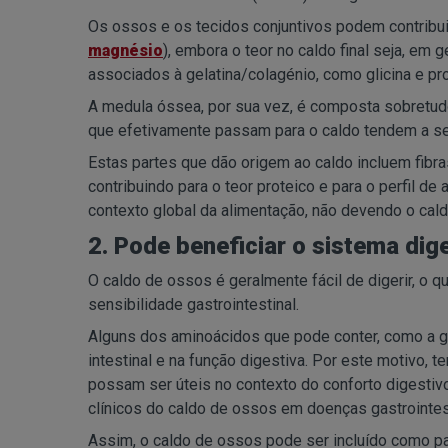
Os ossos e os tecidos conjuntivos podem contrib
magnésio
), embora o teor no caldo final seja, em
associados à gelatina/colagénio, como glicina e pro
A medula óssea, por sua vez, é composta sobretudo
que efetivamente passam para o caldo tendem a ser
Estas partes que dão origem ao caldo incluem fibr
contribuindo para o teor proteico e para o perfil 
contexto global da alimentação, não devendo o cald
2. Pode beneficiar o sistema dig
O caldo de ossos é geralmente fácil de digerir, o 
sensibilidade gastrointestinal.
Alguns dos aminoácidos que pode conter, como a g
intestinal e na função digestiva. Por este motivo
possam ser úteis no contexto do conforto digestivo.
clínicos do caldo de ossos em doenças gastrointest
Assim, o caldo de ossos pode ser incluído como pa