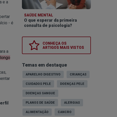
a e a
SAÚDE MENTAL
bertar
O que esperar da primeira
lcio - é
consulta de psicologia?
CONHEÇA OS
ARTIGOS MAIS VISTOS
ara a
 longo
Temas em destaque
cas,
APARELHO DIGESTIVO
CRIANÇAS
mentar
CUIDADOS PELE
DOENÇAS PELE
DOENÇAS SANGUE
erfil
PLANOS DE SAÚDE
ALERGIAS
ALIMENTAÇÃO
CANCRO