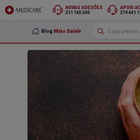
NOVAS ADESÕES
APOIO A
211 165 540
219 441 1
Ir para conteúdo principal
Blog
Mais Saúde