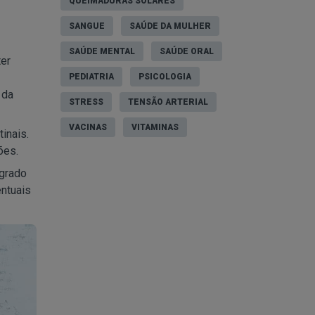
QUEIMADURAS SOLARES
SANGUE
SAÚDE DA MULHER
SAÚDE MENTAL
SAÚDE ORAL
ter
PEDIATRIA
PSICOLOGIA
 da
STRESS
TENSÃO ARTERIAL
VACINAS
VITAMINAS
inais.
ões.
egrado
entuais