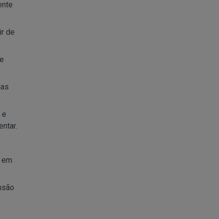
ente
ir de
de
ias
 e
ntar.
o em
nsão