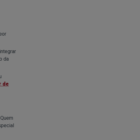
eor
integrar
o da
u
r de
. Quem
special