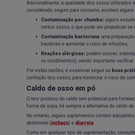
Adicionalmente, a qualidade dos ossos utilizados i
considerado seguro para consumo, existem alguns 
Contaminação por chumbo:
alguns estudos
certos ossos, o que pode ser prejudicial s
Contaminação bacteriana
: uma preparaçã
bactérias e aumentar o risco de infeções;
Reações alérgicas:
podem ocorrer, sobretu
ou condimentos), sendo importante verificar
Por estas razões, é essencial seguir as
boas práti
confeção dos ossos, para minimizar o risco de con
Caldo de osso em pó
O teor proteico do caldo tem potencial para fortal
forma de sopa, há sempre a alternativa do caldo d
No entanto, alguns suplementos contêm adoçantes 
abdominal (
inchaço
) e
diarreia
.
Como em qualquer tipo de suplementação, consulte