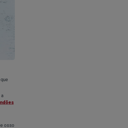
 que
 a
endões
de osso