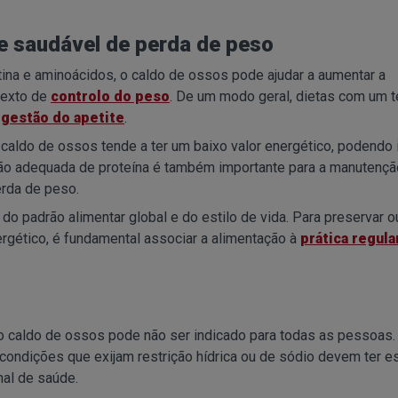
me saudável de perda de peso
tina e aminoácidos, o caldo de ossos pode ajudar a aumentar a
texto de
controlo do peso
. De um modo geral, dietas com um t
r
gestão do apetite
.
caldo de ossos tende a ter um baixo valor energético, podendo 
stão adequada de proteína é também importante para a manutençã
rda de peso.
o padrão alimentar global e do estilo de vida. Para preservar o
rgético, é fundamental associar a alimentação à
prática regula
, o caldo de ossos pode não ser indicado para todas as pessoas
s condições que exijam restrição hídrica ou de sódio devem ter e
nal de saúde.