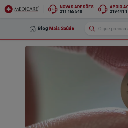
NOVAS ADESÕES
APOIO A
211 165 540
219 441 1
Ir para conteúdo principal
Blog
Mais Saúde