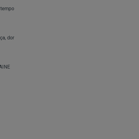
s tempo
ça, dor
 AINE