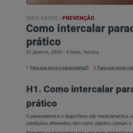
MAIS SAÚDE
/
PREVENÇÃO
Como intercalar para
prático
21 janeiro, 2026
•
4 mins. leitura
1.
Para que serve o paracetamol?
2.
Para que serve o 
H1. Como intercalar par
prático
O paracetamol e o ibuprofeno são medicamentos c
condições diferentes, têm como objetivo comum o t
Enquanto o paracetamol tem uma ação antipirética e