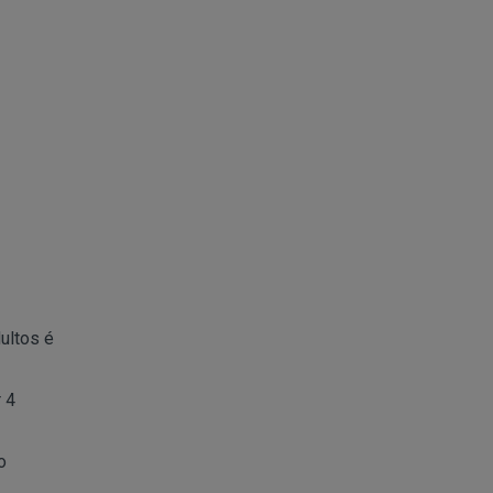
ultos é
 4
o